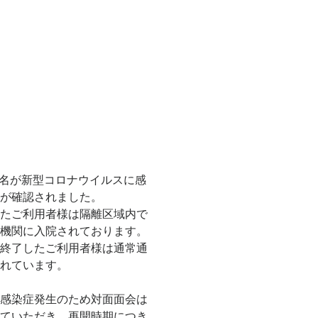
設カタクリの花
て
結城クリニック・石神井訪問看護ST
お問い合わせ
火)2名が新型コロナウイルスに感
が確認されました。
たご利用者様は隔離区域内で
機関に入院されております。
終了したご利用者様は通常通
れています。
感染症発生のため対面面会は
ていただき、再開時期につき