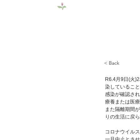
​医療法人社団カタクリ会
​介護老人保健施
施設案内
カタクリ会につい
< Back
R6.4月9日(
染していること
感染が確認され
療養または医療
また隔離期間が
りの生活に戻ら
コロナウイルス
一旦中止とさせ