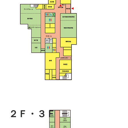
２Ｆ・３Ｆ