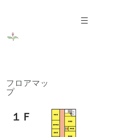
​医療法人社団カタクリ会
​介護老人保健施設カタクリの花
フロアマッ
プ
​１Ｆ